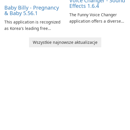
Voice Changer - Sound
Effects 1.6.4
Baby Billy - Pregnancy
& Baby 5.56.1
The Funny Voice Changer
application offers a diverse
This application is recognized
selection of over 50 sound
as Korea's leading free
and voice effects, providing
platform for pregnancy and
users with robust
baby tracking, offering
Wszystkie najnowsze aktualizacje
customization options for
essential healthcare tips and
voice modification.
doctor-approved articles.