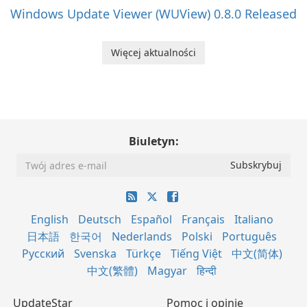
Windows Update Viewer (WUView) 0.8.0 Released
Więcej aktualności
Biuletyn:
English
Deutsch
Español
Français
Italiano
日本語
한국어
Nederlands
Polski
Português
Русский
Svenska
Türkçe
Tiếng Việt
中文(简体)
中文(繁體)
Magyar
हिन्दी
UpdateStar
Pomoc i opinie