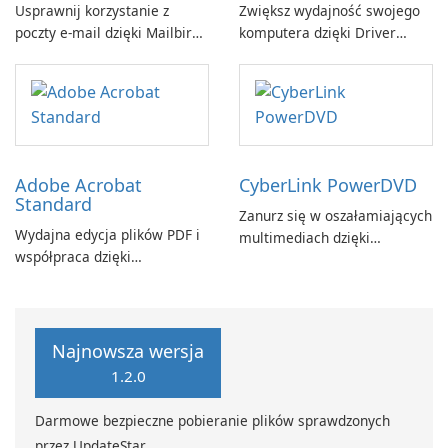
Usprawnij korzystanie z
Zwiększ wydajność swojego
poczty e-mail dzięki Mailbird
komputera dzięki Driver
by Maryssael.
Booster firmy IObit
Adobe Acrobat
CyberLink PowerDVD
Standard
Zanurz się w oszałamiających
Wydajna edycja plików PDF i
multimediach dzięki
współpraca dzięki
CyberLink PowerDVD
programowi Adobe Acrobat
Standard.
Najnowsza wersja
1.2.0
Darmowe bezpieczne pobieranie plików sprawdzonych
przez UpdateStar