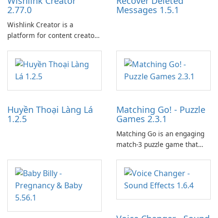
Wishlink Creator
Recover Deleted
2.77.0
Messages 1.5.1
Wishlink Creator is a
platform for content creators
designed to monetize their
work through built-in brand
partnerships and integrated
tools for content distribution
and audience engagement.
Huyền Thoại Làng Lá
Matching Go! - Puzzle
1.2.5
Games 2.3.1
Matching Go is an engaging
match-3 puzzle game that
invites players to join Chloe
and her charming corgi,
Ollie, on an adventurous
journey across diverse
landscapes.